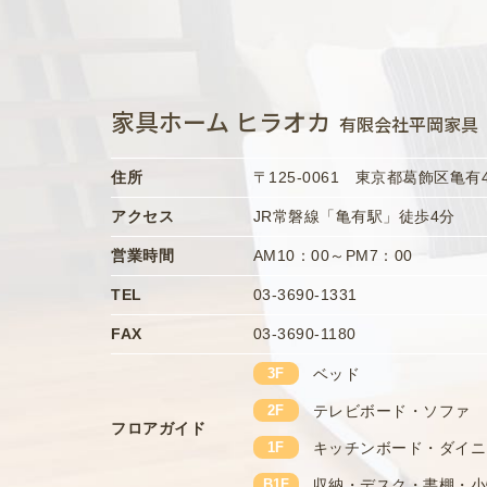
家具ホーム ヒラオカ
有限会社平岡家具
住所
〒125-0061
東京都葛飾区亀有4-
アクセス
JR常磐線「亀有駅」徒歩4分
営業時間
AM10：00～PM7：00
TEL
03-3690-1331
FAX
03-3690-1180
3F
ベッド
2F
テレビボード・ソファ
フロアガイド
1F
キッチンボード・ダイニ
B1F
収納・デスク・書棚・小